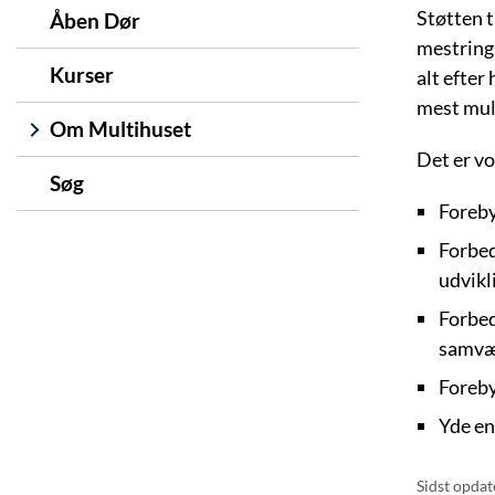
Støtten t
Åben Dør
mestrings
Kurser
alt efter 
mest muli
Om Multihuset
Det er vo
Søg
Foreby
Forbed
udvikl
Forbed
samvær
Foreby
Yde en
Sidst opdat