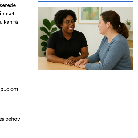
aserede
tihuset–
du kan få
ilbud om
tes behov