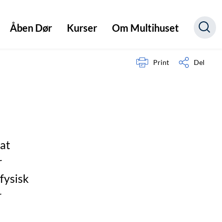
Åben Dør
Kurser
Om Multihuset
Print
Del
 at
r
fysisk
r