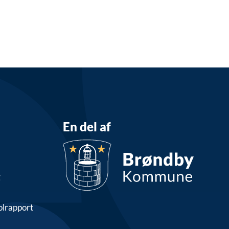
En del af
g
olrapport