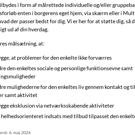
ilbydes i form af målrettede individuelle og/eller gruppeb
forløb enten i borgerens eget hjem, via skærm eller i Mul
hvad der passer bedst for dig. Vi er her for at støtte dig, så 
gt ud af din hverdag.
res målsætning, at:
gge, at problemer for den enkelte ikke forværres
re den enkeltes sociale og personlige funktionsevne samt
ingsmuligheder
re mulighederne for den enkeltes liv gennem kontakt og t
 samt aktivitet
gge eksklusion via netværksskabende aktiviteter
 helhedsorienteret indsats med tilbud tilpasset den enkel
eret: 6. maj 2026