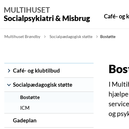
MULTIHUSET
Café- og k
Socialpsykiatri & Misbrug
Tilbage til
Multihuset Brøndby
Socialpædagogisk støtte
Bostøtte
Bos
Café- og klubtilbud
I Multi
Socialpædagogisk støtte
hjælpe 
Bostøtte
service
ICM
og psyk
Gadeplan